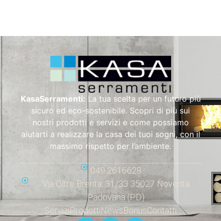
KasaSerramenti:
La tua scelta per un futuro più
sicuro ed eco-sostenibile. Scopri di più sui
nostri prodotti e servizi e come possiamo
aiutarti a realizzare la casa dei tuoi sogni, con il
massimo rispetto per l’ambiente.
049 2616628
Via Oltre Brenta, 31/33 35027 Noventa
Padovana (PD)
Servizi
Prodotti
News
Bonus
Contatti